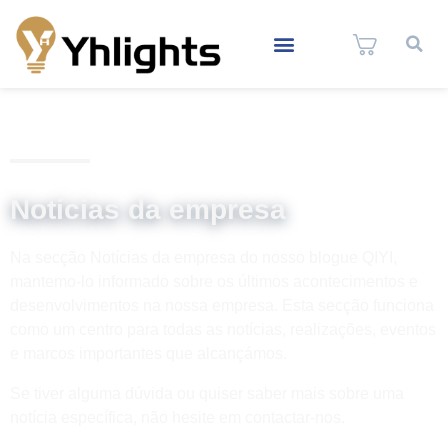
Notícias da empresa
Na secção Notícias da empresa do nosso blogue QIYI,
mantemo-lo informado sobre os últimos acontecimentos e
desenvolvimentos na nossa empresa. Esta secção funciona
como um centro para todas as notícias, realizações, eventos
e marcos importantes que alcançámos.
Se tiver alguma dúvida ou quiser saber mais sobre uma
notícia específica, não hesite em contactar-nos.