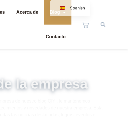
Spanish
tes
Acerca de
Blog
English
Russian
Arabic
Contacto
Portuguese
German
de la empresa
empresa de nuestro blog QIYI, le mantenemos
ntecimientos y novedades de nuestra empresa. Esta
odas las noticias destacadas, logros, eventos e