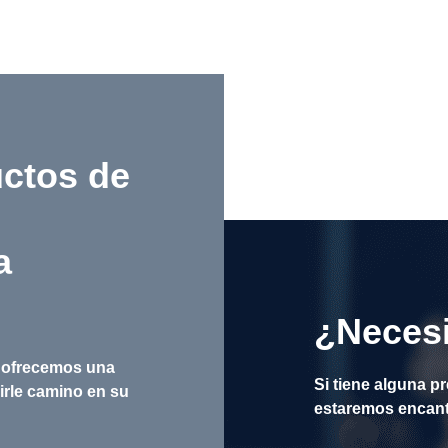
ctos de
a
¿Necesi
, ofrecemos una
Si tiene alguna p
irle camino en su
estaremos encant