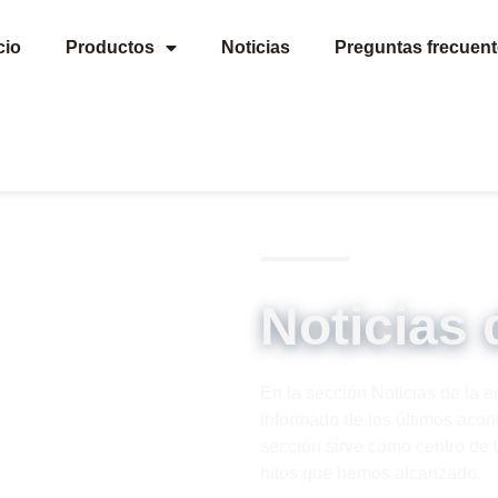
cio
Productos
Noticias
Preguntas frecuen
Noticias 
En la sección Noticias de la 
informado de los últimos aco
sección sirve como centro de t
hitos que hemos alcanzado.