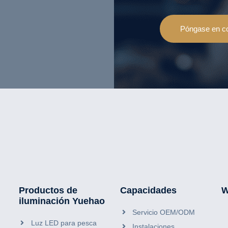
Póngase en co
Productos de
Capacidades
W
iluminación Yuehao
Servicio OEM/ODM
Luz LED para pesca
Instalaciones